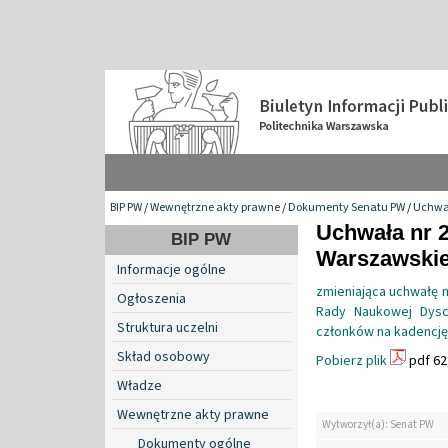
BIP PW
/
Wewnętrzne akty prawne
/
Dokumenty Senatu PW
/
Uchwa
Uchwała nr 2
BIP PW
Warszawskiej
Informacje ogólne
zmieniająca uchwałę n
Ogłoszenia
Rady Naukowej Dyscy
Struktura uczelni
członków na kadencję 
Skład osobowy
Pobierz plik
pdf 62
Władze
Wewnętrzne akty prawne
Wytworzył(a): Senat PW
Dokumenty ogólne