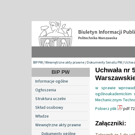
BIP PW
/
Wewnętrzne akty prawne
/
Dokumenty Senatu PW
/
Uchwa
Uchwała nr 5
BIP PW
Warszawskiej
Informacje ogólne
w sprawie wprowadz
Ogłoszenia
ogólnoakademickim n
Struktura uczelni
Mechanicznym Technol
Skład osobowy
Pobierz plik
pdf 72
Władze
Załączniki:
Wewnętrzne akty prawne
Dokumenty ogólne
Załącznik nr 1 do u