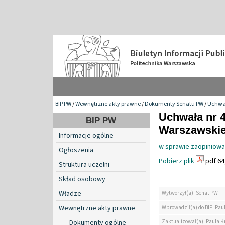
BIP PW
/
Wewnętrzne akty prawne
/
Dokumenty Senatu PW
/
Uchwa
Uchwała nr 4
BIP PW
Warszawskiej
Informacje ogólne
w sprawie zaopiniowa
Ogłoszenia
Pobierz plik
pdf 64
Struktura uczelni
Skład osobowy
Władze
Wytworzył(a): Senat PW
Wewnętrzne akty prawne
Wprowadził(a) do BIP: Pau
Zaktualizował(a): Paula K
Dokumenty ogólne