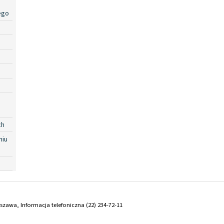
ego
ch
niu
arszawa, Informacja telefoniczna (22) 234-72-11