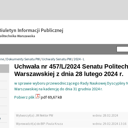
wne
/
Dokumenty Senatu PW
/
Uchwały Senatu PW
/
2024 - L
Uchwała nr 457/L/2024 Senatu Politech
Warszawskiej z dnia 28 lutego 2024 r.
w sprawie wyboru przewodniczącego Rady Naukowej Dyscypliny Na
Warszawskiej na kadencję do dnia 31 grudnia 2024 r.
Pobierz plik
pdf 69,67 kB
Wytworzył(a): JM Rektor PW
w dniu: 28.02.2024
e
Wprowadził(a) do BIP: Paula Kruza
w dniu: 29.02.2024 13:16