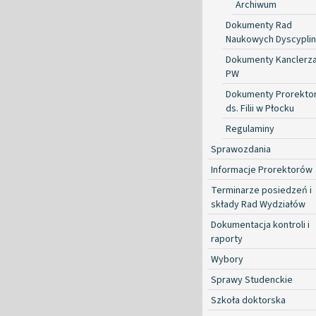
Archiwum
Dokumenty Rad
Naukowych Dyscyplin
Dokumenty Kanclerz
PW
Dokumenty Prorekto
ds. Filii w Płocku
Regulaminy
Sprawozdania
Informacje Prorektorów
Terminarze posiedzeń i
składy Rad Wydziałów
Dokumentacja kontroli i
raporty
Wybory
Sprawy Studenckie
Szkoła doktorska