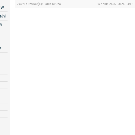
Zaktualizował(a): Paula Kruza
w dniu: 29.02.2024 13:16
PW
lni
W
W