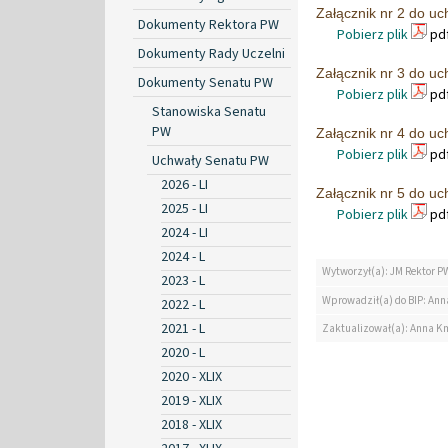
Załącznik nr 2 do u
Dokumenty Rektora PW
Pobierz plik
pdf
Dokumenty Rady Uczelni
Załącznik nr 3 do u
Dokumenty Senatu PW
Pobierz plik
pdf
Stanowiska Senatu
PW
Załącznik nr 4 do u
Pobierz plik
pdf
Uchwały Senatu PW
2026 - LI
Załącznik nr 5 do u
2025 - LI
Pobierz plik
pdf
2024 - LI
2024 - L
Wytworzył(a): JM Rektor P
2023 - L
Wprowadził(a) do BIP: Ann
2022 - L
2021 - L
Zaktualizował(a): Anna K
2020 - L
2020 - XLIX
2019 - XLIX
2018 - XLIX