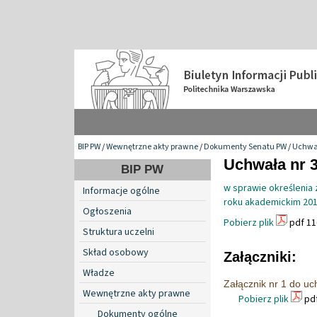
BIP PW
/
Wewnętrzne akty prawne
/
Dokumenty Senatu PW
/
Uchwa
Uchwała nr 3
BIP PW
w sprawie określenia 
Informacje ogólne
roku akademickim 20
Ogłoszenia
Pobierz plik
pdf 11
Struktura uczelni
Skład osobowy
Załączniki:
Władze
Załącznik nr 1 do u
Wewnętrzne akty prawne
Pobierz plik
pdf
Dokumenty ogólne