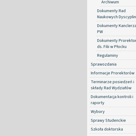
Archiwum
Dokumenty Rad
Naukowych Dyscyplin
Dokumenty Kanclerz
PW
Dokumenty Prorekto
ds. Filii w Płocku
Regulaminy
Sprawozdania
Informacje Prorektorów
Terminarze posiedzeń i
składy Rad Wydziałów
Dokumentacja kontroli i
raporty
Wybory
Sprawy Studenckie
Szkoła doktorska