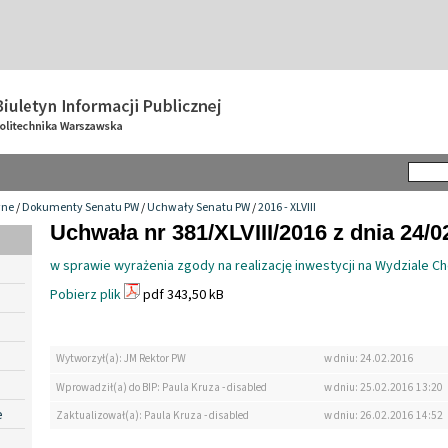
wne
/
Dokumenty Senatu PW
/
Uchwały Senatu PW
/
2016 - XLVIII
Uchwała nr 381/XLVIII/2016 z dnia 24/0
w sprawie wyrażenia zgody na realizację inwestycji na Wydziale 
Pobierz plik
pdf 343,50 kB
Wytworzył(a): JM Rektor PW
w dniu: 24.02.2016
Wprowadził(a) do BIP: Paula Kruza - disabled
w dniu: 25.02.2016 13:20
e
Zaktualizował(a): Paula Kruza - disabled
w dniu: 26.02.2016 14:52