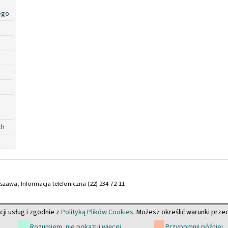
ego
ch
arszawa, Informacja telefoniczna (22) 234-72-11
cji usług i zgodnie z
Polityką Plików Cookies
. Możesz określić warunki prz
Rozumiem, nie pokazuj więcej
Przypomnij później