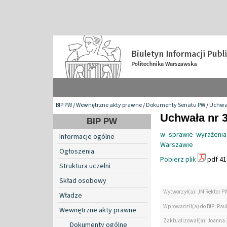
BIP PW
/
Wewnętrzne akty prawne
/
Dokumenty Senatu PW
/
Uchwa
Uchwała nr 3
BIP PW
w sprawie wyrażenia
Informacje ogólne
Warszawie
Ogłoszenia
Pobierz plik
pdf 41
Struktura uczelni
Skład osobowy
Wytworzył(a): JM Rektor P
Władze
Wprowadził(a) do BIP: Paul
Wewnętrzne akty prawne
Zaktualizował(a): Joanna
Dokumenty ogólne