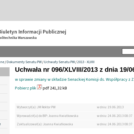
wne
/
Dokumenty Senatu PW
/
Uchwały Senatu PW
/
2013 - XLVIII
Uchwała nr 096/XLVIII/2013 z dnia 19/0
w sprawie zmiany w składzie Senackiej Komisji ds. Współpracy z 
Pobierz plik
pdf 241,32 kB
Wytworzył(a): JM Rektor PW
w dniu: 19.06.2013
Wprowadził(a) do BIP: Joanna Kwiatkowska
w dniu: 24.06.2013 08:37
e
Zaktualizował(a): Joanna Kwiatkowska
w dniu: 24.06.2013 08:37