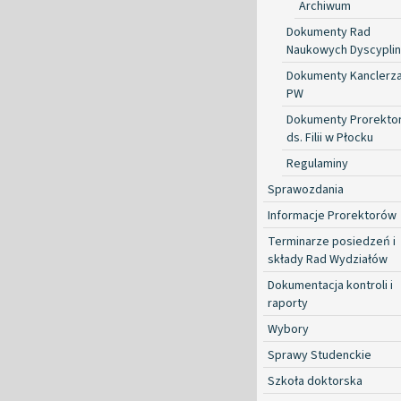
Archiwum
Dokumenty Rad
Naukowych Dyscyplin
Dokumenty Kanclerz
PW
Dokumenty Prorekto
ds. Filii w Płocku
Regulaminy
Sprawozdania
Informacje Prorektorów
Terminarze posiedzeń i
składy Rad Wydziałów
Dokumentacja kontroli i
raporty
Wybory
Sprawy Studenckie
Szkoła doktorska