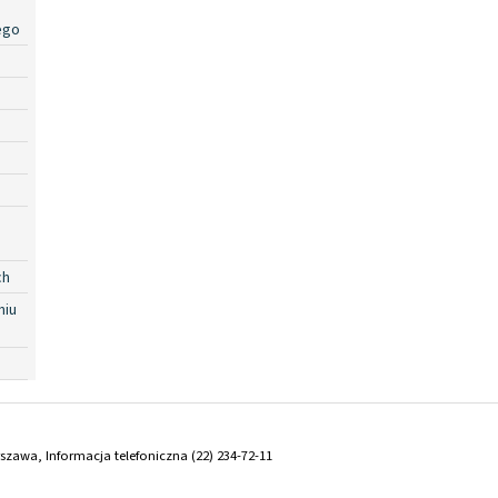
ego
ch
niu
arszawa, Informacja telefoniczna (22) 234-72-11