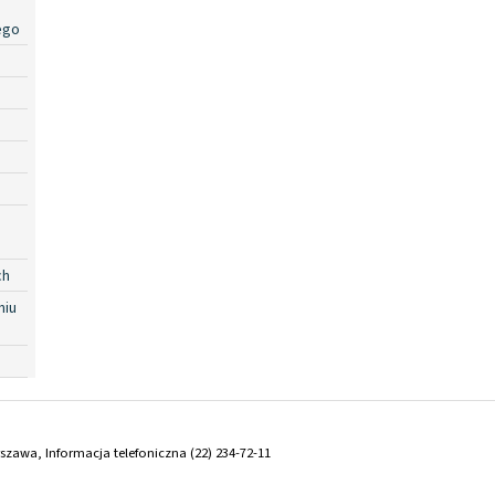
ego
ch
niu
arszawa, Informacja telefoniczna (22) 234-72-11