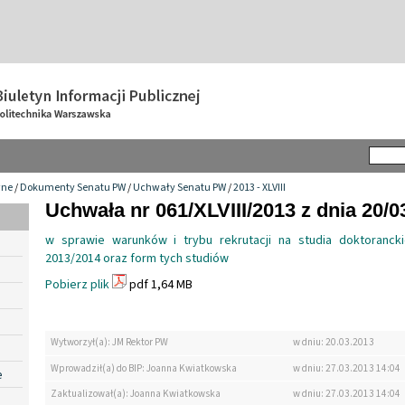
wne
/
Dokumenty Senatu PW
/
Uchwały Senatu PW
/
2013 - XLVIII
Uchwała nr 061/XLVIII/2013 z dnia 20/0
w sprawie warunków i trybu rekrutacji na studia doktoranc
2013/2014 oraz form tych studiów
Pobierz plik
pdf 1,64 MB
Wytworzył(a): JM Rektor PW
w dniu: 20.03.2013
Wprowadził(a) do BIP: Joanna Kwiatkowska
w dniu: 27.03.2013 14:04
e
Zaktualizował(a): Joanna Kwiatkowska
w dniu: 27.03.2013 14:04