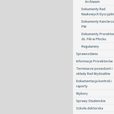
Archiwum
Dokumenty Rad
Naukowych Dyscyplin
Dokumenty Kanclerz
PW
Dokumenty Prorekto
ds. Filii w Płocku
Regulaminy
Sprawozdania
Informacje Prorektorów
Terminarze posiedzeń i
składy Rad Wydziałów
Dokumentacja kontroli i
raporty
Wybory
Sprawy Studenckie
Szkoła doktorska