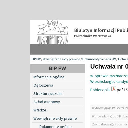
BIP PW
/
Wewnętrzne akty prawne
/
Dokumenty Senatu PW
/
Uchwa
Uchwała nr 0
BIP PW
w sprawie wyznaczen
Informacje ogólne
Włosińskiego, kandyda
Ogłoszenia
Pobierz plik
pdf 15
Struktura uczelni
Skład osobowy
Wytworzył(a): JM Rektor P
Władze
Wprowadził(a) do BIP: Jo
Wewnętrzne akty prawne
Zaktualizował(a): Joanna
Dokumenty ogólne