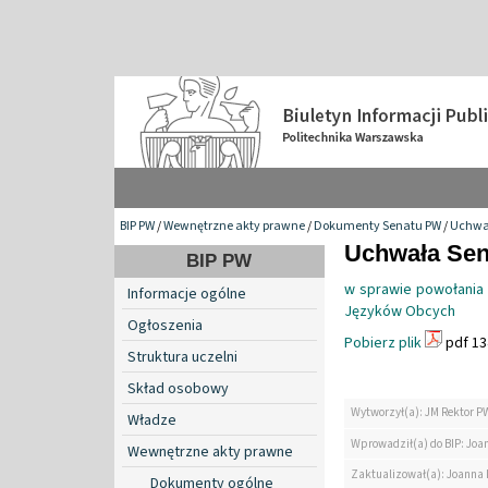
BIP PW
/
Wewnętrzne akty prawne
/
Dokumenty Senatu PW
/
Uchwa
Uchwała Sena
BIP PW
w sprawie powołania 
Informacje ogólne
Języków Obcych
Ogłoszenia
Pobierz plik
pdf 13
Struktura uczelni
Skład osobowy
Wytworzył(a): JM Rektor P
Władze
Wprowadził(a) do BIP: Jo
Wewnętrzne akty prawne
Zaktualizował(a): Joanna
Dokumenty ogólne