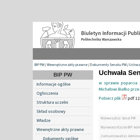
BIP PW
/
Wewnętrzne akty prawne
/
Dokumenty Senatu PW
/
Uchwa
Uchwała Sena
BIP PW
w sprawie poparcia i
Informacje ogólne
Michałowi Białko prze
Ogłoszenia
Pobierz plik
pdf 12
Struktura uczelni
Skład osobowy
Wytworzył(a): Senat PW
Władze
Wprowadził(a) do BIP: Adm
Wewnętrzne akty prawne
Zaktualizował(a): Adminis
Dokumenty ogólne