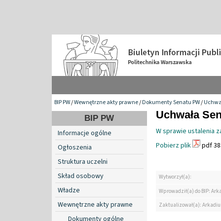
BIP PW
/
Wewnętrzne akty prawne
/
Dokumenty Senatu PW
/
Uchwa
Uchwała Sena
BIP PW
W sprawie ustalenia z
Informacje ogólne
Pobierz plik
pdf 38
Ogłoszenia
Struktura uczelni
Skład osobowy
Wytworzył(a):
Władze
Wprowadził(a) do BIP: Ark
Wewnętrzne akty prawne
Zaktualizował(a): Arkadiu
Dokumenty ogólne