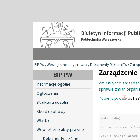
BIP PW
/
Wewnętrzne akty prawne
/
Dokumenty Rektora PW
/
Zarzą
Zarządzenie 
BIP PW
Zmieniające zarządzen
Informacje ogólne
sprawie zmian organiz
Ogłoszenia
Pobierz plik
pdf 27
Struktura uczelni
Skład osobowy
Wytworzył(a):
Władze
Wprowadził(a) do BIP: Ark
Wewnętrzne akty prawne
Zaktualizował(a): Arkadiu
Dokumenty ogólne