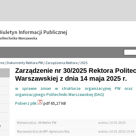
wne
/
Dokumenty Rektora PW
/
Zarządzenia Rektora
/
2025
Zarządzenie nr 30/2025 Rektora Politec
Warszawskiej z dnia 14 maja 2025 r.
w sprawie zmian w strukturze organizacyjnej PW oraz
organizacyjnego Politechniki Warszawskiej (DAG)
Pobierz plik
pdf 65,27 kB
Wytworzył(a): JM Rektor PW
w dniu: 14.05.2025
e
Wprowadził(a) do BIP: Agnieszka Maj
w dniu: 14.05.2025 15:44