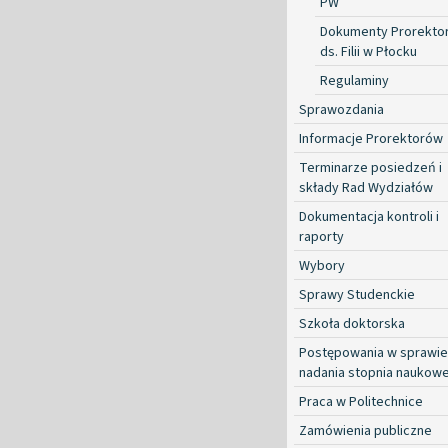
PW
Dokumenty Prorekto
ds. Filii w Płocku
Regulaminy
Sprawozdania
Informacje Prorektorów
Terminarze posiedzeń i
składy Rad Wydziałów
Dokumentacja kontroli i
raporty
Wybory
Sprawy Studenckie
Szkoła doktorska
Postępowania w sprawie
nadania stopnia naukow
Praca w Politechnice
Zamówienia publiczne