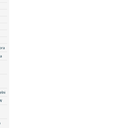
ora
ra
lni
W
a