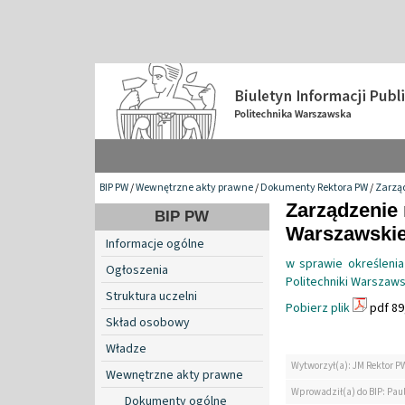
BIP PW
/
Wewnętrzne akty prawne
/
Dokumenty Rektora PW
/
Zarzą
Zarządzenie 
BIP PW
Warszawskiej
Informacje ogólne
w sprawie określeni
Ogłoszenia
Politechniki Warszaws
Struktura uczelni
Pobierz plik
pdf 89
Skład osobowy
Władze
Wytworzył(a): JM Rektor P
Wewnętrzne akty prawne
Wprowadził(a) do BIP: Pau
Dokumenty ogólne