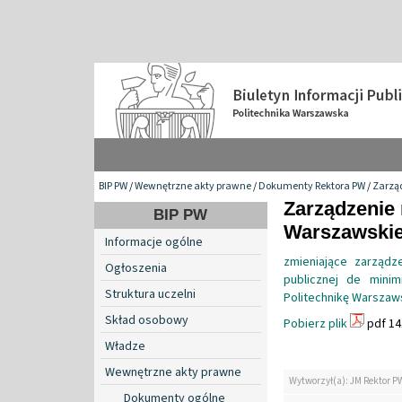
BIP PW
/
Wewnętrzne akty prawne
/
Dokumenty Rektora PW
/
Zarzą
Zarządzenie 
BIP PW
Warszawskiej
Informacje ogólne
zmieniające zarząd
Ogłoszenia
publicznej de mini
Struktura uczelni
Politechnikę Warszaw
Skład osobowy
Pobierz plik
pdf 14
Władze
Wewnętrzne akty prawne
Wytworzył(a): JM Rektor P
Dokumenty ogólne