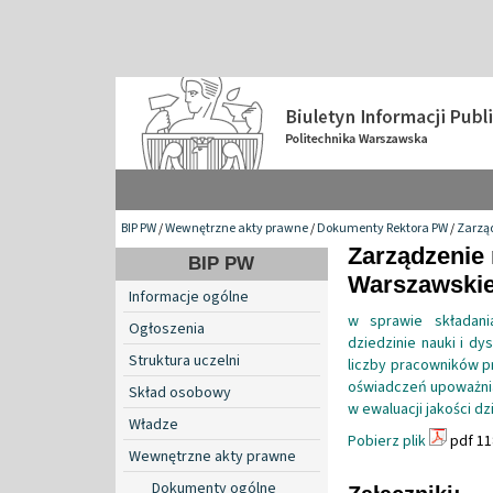
BIP PW
/
Wewnętrzne akty prawne
/
Dokumenty Rektora PW
/
Zarzą
Zarządzenie 
BIP PW
Warszawskiej
Informacje ogólne
w sprawie składani
Ogłoszenia
dziedzinie nauki i d
Struktura uczelni
liczby pracowników p
oświadczeń upoważnia
Skład osobowy
w ewaluacji jakości dz
Władze
Pobierz plik
pdf 11
Wewnętrzne akty prawne
Dokumenty ogólne