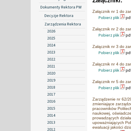
Załączniki:
Dokumenty Rektora PW
Załącznik nr 1 do z
Decyzje Rektora
Pobierz plik
pdf
Zarządzenia Rektora
Załącznik nr 2 do z
2026
Pobierz plik
pdf
2025
2024
Załącznik nr 3 do z
2023
Pobierz plik
pdf
2022
Załącznik nr 4 do z
2021
Pobierz plik
pdf
2020
2019
Załącznik nr 5 do z
2018
Pobierz plik
pdf
2017
Zarządzenie nr 62/20
2016
zmieniające zarządz
2015
pracowników Politech
naukowej, oświadcze
2014
prowadzących działa
2013
upoważniających Pol
ewaluacji jakości dz
2012