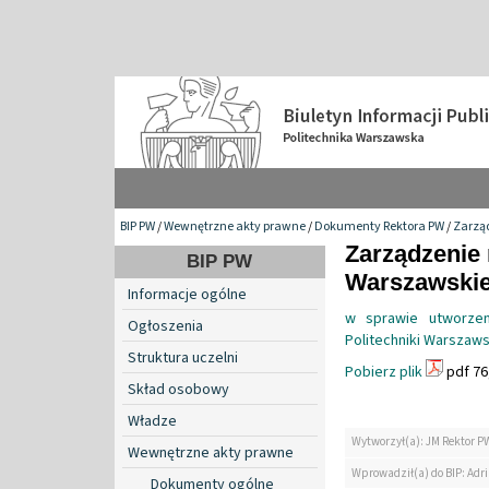
BIP PW
/
Wewnętrzne akty prawne
/
Dokumenty Rektora PW
/
Zarzą
Zarządzenie 
BIP PW
Warszawskiej
Informacje ogólne
w sprawie utworzen
Ogłoszenia
Politechniki Warszaws
Struktura uczelni
Pobierz plik
pdf 76
Skład osobowy
Władze
Wytworzył(a): JM Rektor P
Wewnętrzne akty prawne
Wprowadził(a) do BIP: Ad
Dokumenty ogólne