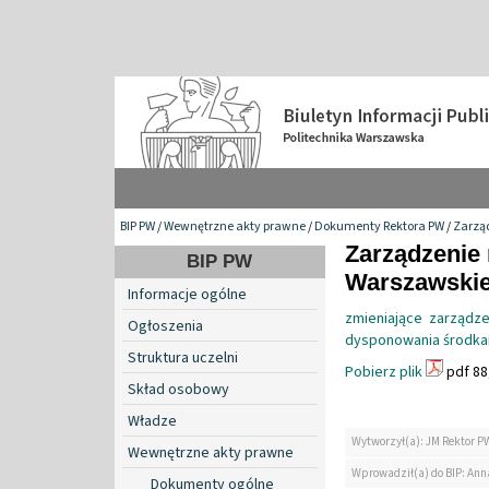
BIP PW
/
Wewnętrzne akty prawne
/
Dokumenty Rektora PW
/
Zarzą
Zarządzenie 
BIP PW
Warszawskiej
Informacje ogólne
zmieniające zarządz
Ogłoszenia
dysponowania środkam
Struktura uczelni
Pobierz plik
pdf 88
Skład osobowy
Władze
Wytworzył(a): JM Rektor P
Wewnętrzne akty prawne
Wprowadził(a) do BIP: Ann
Dokumenty ogólne