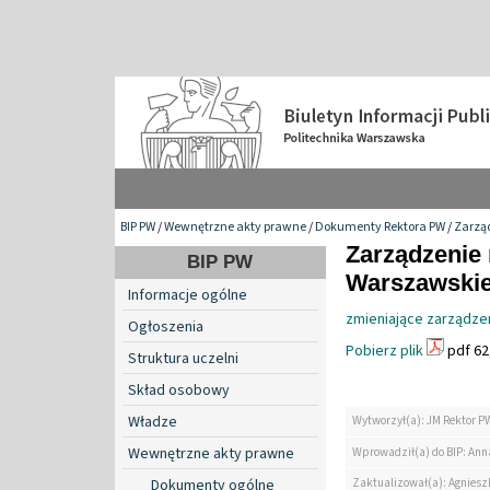
BIP PW
/
Wewnętrzne akty prawne
/
Dokumenty Rektora PW
/
Zarzą
Zarządzenie 
BIP PW
Warszawskiej
Informacje ogólne
zmieniające zarządze
Ogłoszenia
Pobierz plik
pdf 62
Struktura uczelni
Skład osobowy
Władze
Wytworzył(a): JM Rektor P
Wewnętrzne akty prawne
Wprowadził(a) do BIP: Ann
Zaktualizował(a): Agniesz
Dokumenty ogólne