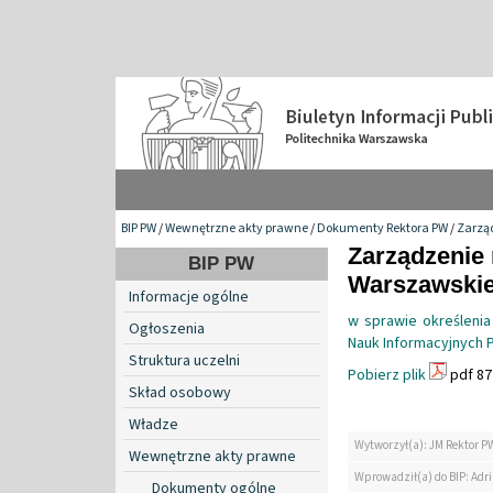
BIP PW
/
Wewnętrzne akty prawne
/
Dokumenty Rektora PW
/
Zarzą
Zarządzenie 
BIP PW
Warszawskiej
Informacje ogólne
w sprawie określenia
Ogłoszenia
Nauk Informacyjnych P
Struktura uczelni
Pobierz plik
pdf 87
Skład osobowy
Władze
Wytworzył(a): JM Rektor P
Wewnętrzne akty prawne
Wprowadził(a) do BIP: Ad
Dokumenty ogólne