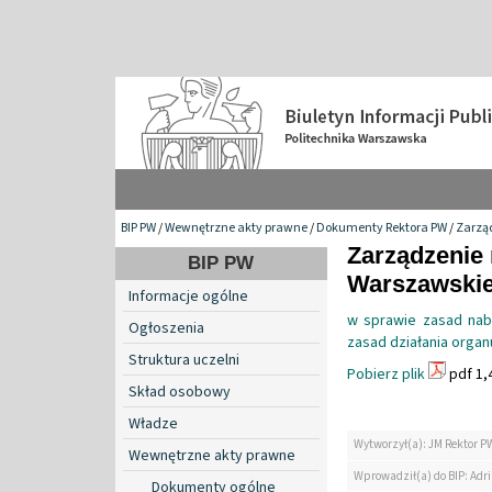
BIP PW
/
Wewnętrzne akty prawne
/
Dokumenty Rektora PW
/
Zarzą
Zarządzenie 
BIP PW
Warszawskiej
Informacje ogólne
w sprawie zasad nab
Ogłoszenia
zasad działania orga
Struktura uczelni
Pobierz plik
pdf 1,
Skład osobowy
Władze
Wytworzył(a): JM Rektor P
Wewnętrzne akty prawne
Wprowadził(a) do BIP: Ad
Dokumenty ogólne