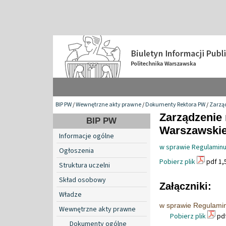
BIP PW
/
Wewnętrzne akty prawne
/
Dokumenty Rektora PW
/
Zarzą
Zarządzenie 
BIP PW
Warszawskiej
Informacje ogólne
w sprawie Regulaminu
Ogłoszenia
Pobierz plik
pdf 1,
Struktura uczelni
Skład osobowy
Załączniki:
Władze
w sprawie Regulamin
Wewnętrzne akty prawne
Pobierz plik
pdf
Dokumenty ogólne