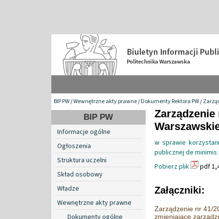
BIP PW
/
Wewnętrzne akty prawne
/
Dokumenty Rektora PW
/
Zarzą
Zarządzenie 
BIP PW
Warszawskiej
Informacje ogólne
w sprawie korzystan
Ogłoszenia
publicznej de minimis
Struktura uczelni
Pobierz plik
pdf 1,
Skład osobowy
Władze
Załączniki:
Wewnętrzne akty prawne
Zarządzenie nr 41/20
Dokumenty ogólne
zmieniające zarządz