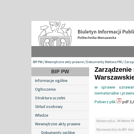
BIP PW
/
Wewnętrzne akty prawne
/
Dokumenty Rektora PW
/
Zarzą
Zarządzenie 
BIP PW
Warszawskiej
Informacje ogólne
w sprawie uznawan
Ogłoszenia
niematerialne i prawn
Struktura uczelni
Pobierz plik
pdf 3,
Skład osobowy
Władze
Wytworzył(a): JM Rektor P
Wewnętrzne akty prawne
Wprowadził(a) do BIP: Ad
Dokumenty ogólne