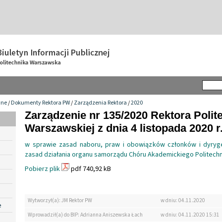
wne
/
Dokumenty Rektora PW
/
Zarządzenia Rektora
/
2020
Zarządzenie nr 135/2020 Rektora Polit
Warszawskiej z dnia 4 listopada 2020 r
w sprawie zasad naboru, praw i obowiązków członków i dyryge
zasad działania organu samorządu Chóru Akademickiego Politechn
Pobierz plik
pdf 740,92 kB
Wytworzył(a): JM Rektor PW
w dniu: 04.11.2020
e
Wprowadził(a) do BIP: Adrianna Aniszewska Łach
w dniu: 04.11.2020 15:31