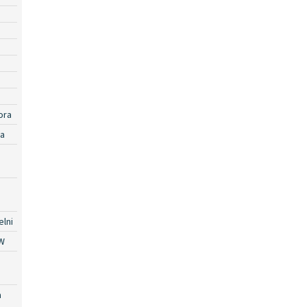
ora
ra
lni
W
a