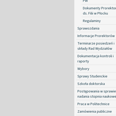
PW
Dokumenty Prorekto
ds. Filii w Płocku
Regulaminy
Sprawozdania
Informacje Prorektorów
Terminarze posiedzeń i
składy Rad Wydziałów
Dokumentacja kontroli i
raporty
Wybory
Sprawy Studenckie
Szkoła doktorska
Postępowania w sprawie
nadania stopnia naukow
Praca w Politechnice
Zamówienia publiczne