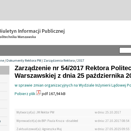
wne
/
Dokumenty Rektora PW
/
Zarządzenia Rektora
/
2017
Zarządzenie nr 54/2017 Rektora Politec
Warszawskiej z dnia 25 października 20
w sprawie zmian organizacyjnych na Wydziale Inżynierii Lądowej Po
Pobierz plik
pdf 167,94 kB
Wytworzył(a): JM Rektor PW
w dniu: 25.10.2017
e
Wprowadził(a) do BIP: Paula Kruza - disabled
w dniu: 27.10.2017 08:54
Zaktualizował(a): Agnieszka Maj
w dniu: 27.05.2025 09:55