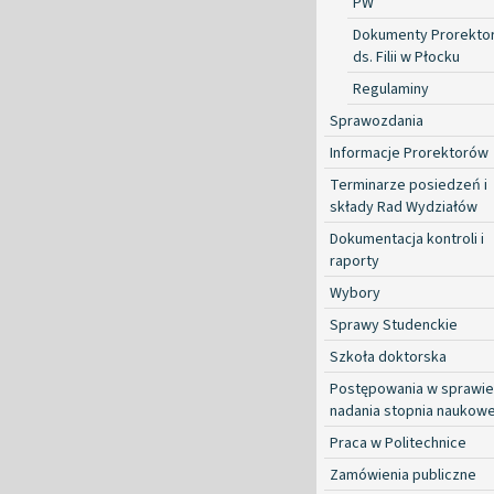
PW
Dokumenty Prorekto
ds. Filii w Płocku
Regulaminy
Sprawozdania
Informacje Prorektorów
Terminarze posiedzeń i
składy Rad Wydziałów
Dokumentacja kontroli i
raporty
Wybory
Sprawy Studenckie
Szkoła doktorska
Postępowania w sprawie
nadania stopnia naukow
Praca w Politechnice
Zamówienia publiczne