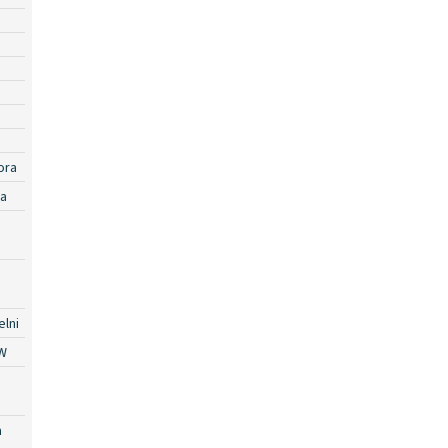
ora
ra
lni
W
a