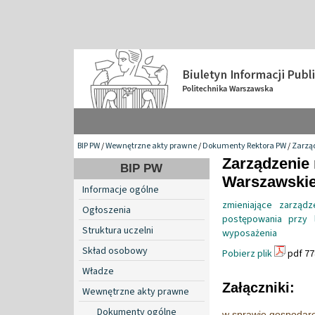
BIP PW
/
Wewnętrzne akty prawne
/
Dokumenty Rektora PW
/
Zarzą
Zarządzenie 
BIP PW
Warszawskiej
Informacje ogólne
zmieniające zarząd
Ogłoszenia
postępowania przy l
Struktura uczelni
wyposażenia
Skład osobowy
Pobierz plik
pdf 77
Władze
Załączniki:
Wewnętrzne akty prawne
Dokumenty ogólne
w sprawie gospodaro