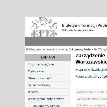
BIP PW
/
Wewnętrzne akty prawne
/
Dokumenty Rektora PW
/
Zarzą
Zarządzenie 
BIP PW
Warszawskiej
Informacje ogólne
w sprawie likwidacji 
Ogłoszenia
Pobierz plik
pdf 16
Struktura uczelni
Skład osobowy
Władze
Wytworzył(a): JM Rektor P
Wewnętrzne akty prawne
Wprowadził(a) do BIP: Jo
Zaktualizował(a): Agniesz
Dokumenty ogólne