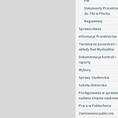
PW
Dokumenty Prorekto
ds. Filii w Płocku
Regulaminy
Sprawozdania
Informacje Prorektorów
Terminarze posiedzeń i
składy Rad Wydziałów
Dokumentacja kontroli i
raporty
Wybory
Sprawy Studenckie
Szkoła doktorska
Postępowania w sprawie
nadania stopnia naukow
Praca w Politechnice
Zamówienia publiczne