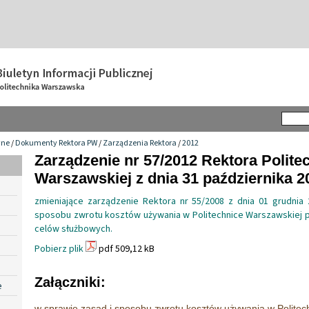
wne
/
Dokumenty Rektora PW
/
Zarządzenia Rektora
/
2012
Zarządzenie nr 57/2012 Rektora Politec
Warszawskiej z dnia 31 października 20
zmieniające zarządzenie Rektora nr 55/2008 z dnia 01 grudnia
sposobu zwrotu kosztów używania w Politechnice Warszawskiej
celów służbowych.
Pobierz plik
pdf 509,12 kB
Załączniki:
e
w sprawie zasad i sposobu zwrotu kosztów używania w Politec