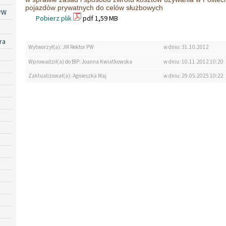
pojazdów prywatnych do celów służbowych
PW
Pobierz plik
pdf 1,59 MB
ra
Wytworzył(a): JM Rektor PW
w dniu: 31.10.2012
Wprowadził(a) do BIP: Joanna Kwiatkowska
w dniu: 10.11.2012 10:20
Zaktualizował(a): Agnieszka Maj
w dniu: 29.05.2025 10:22