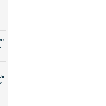
ora
ra
lni
W
a