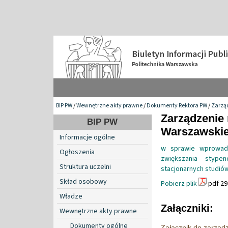
BIP PW
/
Wewnętrzne akty prawne
/
Dokumenty Rektora PW
/
Zarzą
Zarządzenie 
BIP PW
Warszawskiej
Informacje ogólne
w sprawie wprowadz
Ogłoszenia
zwiększania stype
Struktura uczelni
stacjonarnych studiów
Skład osobowy
Pobierz plik
pdf 29
Władze
Załączniki:
Wewnętrzne akty prawne
Dokumenty ogólne
Załącznik do zarząd