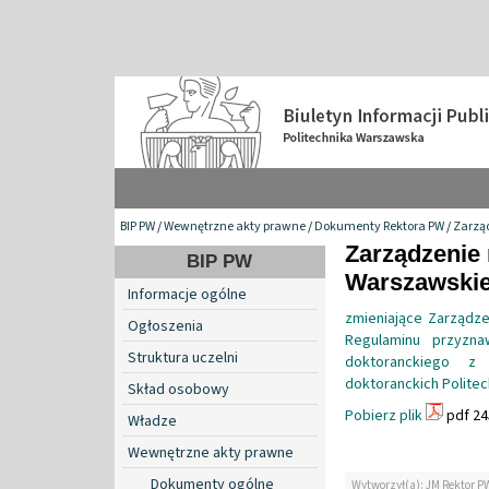
BIP PW
/
Wewnętrzne akty prawne
/
Dokumenty Rektora PW
/
Zarzą
Zarządzenie 
BIP PW
Warszawskiej
Informacje ogólne
zmieniające Zarządze
Ogłoszenia
Regulaminu przyzna
Struktura uczelni
doktoranckiego z 
doktoranckich Politec
Skład osobowy
Pobierz plik
pdf 24
Władze
Wewnętrzne akty prawne
Dokumenty ogólne
Wytworzył(a): JM Rektor P