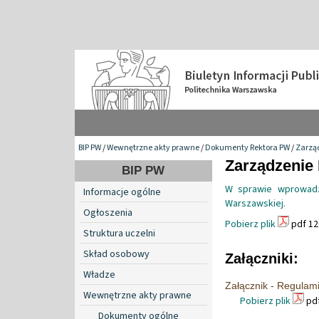
BIP PW
/
Wewnętrzne akty prawne
/
Dokumenty Rektora PW
/
Zarzą
Zarządzenie 
BIP PW
W sprawie wprowadze
Informacje ogólne
Warszawskiej.
Ogłoszenia
Pobierz plik
pdf 12
Struktura uczelni
Skład osobowy
Załączniki:
Władze
Załącznik - Regulami
Wewnętrzne akty prawne
Pobierz plik
pdf
Dokumenty ogólne