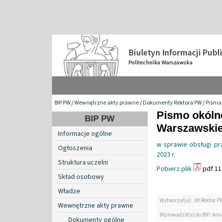
BIP PW
/
Wewnętrzne akty prawne
/
Dokumenty Rektora PW
/
Pisma 
Pismo okólne
BIP PW
Warszawskiej
Informacje ogólne
w sprawie obsługi pr
Ogłoszenia
2023 r.
Struktura uczelni
Pobierz plik
pdf 11
Skład osobowy
Władze
Wytworzył(a): JM Rektor P
Wewnętrzne akty prawne
Wprowadził(a) do BIP: Ann
Dokumenty ogólne