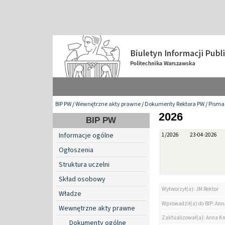
BIP PW
/
Wewnętrzne akty prawne
/
Dokumenty Rektora PW
/
Pisma 
2026
BIP PW
Informacje ogólne
1/2026
23-04-2026
Ogłoszenia
Struktura uczelni
Skład osobowy
Wytworzył(a): JM Rektor
Władze
Wprowadził(a) do BIP: Ann
Wewnętrzne akty prawne
Zaktualizował(a): Anna K
Dokumenty ogólne