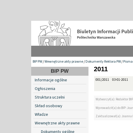
BIP PW
/
Wewnętrzne akty prawne
/
Dokumenty Rektora PW
/
Pisma 
2011
BIP PW
Informacje ogólne
001/2011
03-01-2011
Ogłoszenia
Struktura uczelni
Wytworzył(a): Redaktor BI
Skład osobowy
Wprowadził(a) do BIP: Jo
Władze
Zaktualizował(a): Joanna
Wewnętrzne akty prawne
Dokumenty ogólne