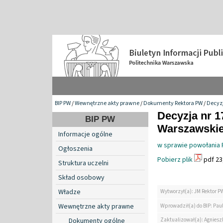
BIP PW
/
Wewnętrzne akty prawne
/
Dokumenty Rektora PW
/
Decyzj
Decyzja nr 1
BIP PW
Warszawskiej
Informacje ogólne
w sprawie powołania R
Ogłoszenia
Pobierz plik
pdf 23
Struktura uczelni
Skład osobowy
Władze
Wytworzył(a): JM Rektor P
Wewnętrzne akty prawne
Wprowadził(a) do BIP: Paul
Zaktualizował(a): Agniesz
Dokumenty ogólne