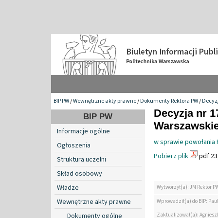
BIP PW
/
Wewnętrzne akty prawne
/
Dokumenty Rektora PW
/
Decyzj
Decyzja nr 1
BIP PW
Warszawskiej
Informacje ogólne
w sprawie powołania R
Ogłoszenia
Pobierz plik
pdf 23
Struktura uczelni
Skład osobowy
Władze
Wytworzył(a): JM Rektor P
Wewnętrzne akty prawne
Wprowadził(a) do BIP: Paul
Zaktualizował(a): Agniesz
Dokumenty ogólne