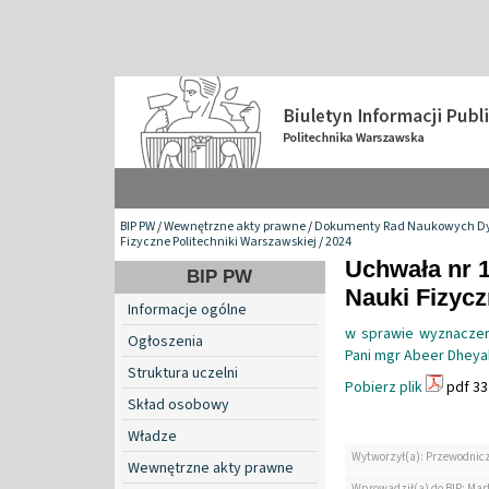
BIP PW
/
Wewnętrzne akty prawne
/
Dokumenty Rad Naukowych Dy
Fizyczne Politechniki Warszawskiej
/
2024
Uchwała nr 
BIP PW
Nauki Fizyc
Informacje ogólne
w sprawie wyznaczen
Ogłoszenia
Pani mgr Abeer Dhey
Struktura uczelni
Pobierz plik
pdf 33
Skład osobowy
Władze
Wytworzył(a): Przewodnic
Wewnętrzne akty prawne
Wprowadził(a) do BIP: Mar