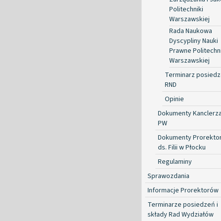
Politechniki
Warszawskiej
Rada Naukowa
Dyscypliny Nauki
Prawne Politechni
Warszawskiej
Terminarz posied
RND
Opinie
Dokumenty Kanclerz
PW
Dokumenty Prorekto
ds. Filii w Płocku
Regulaminy
Sprawozdania
Informacje Prorektorów
Terminarze posiedzeń i
składy Rad Wydziałów