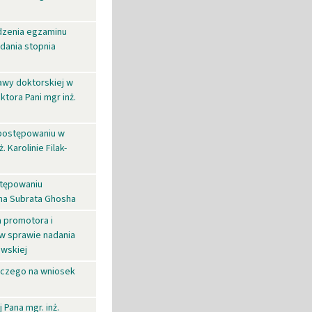
dzenia egzaminu
dania stopnia
wy doktorskiej w
tora Pani mgr inż.
 postępowaniu w
 Karolinie Filak-
tępowaniu
na Subrata Ghosha
 promotora i
 sprawie nadania
owskiej
czego na wniosek
Pana mgr. inż.