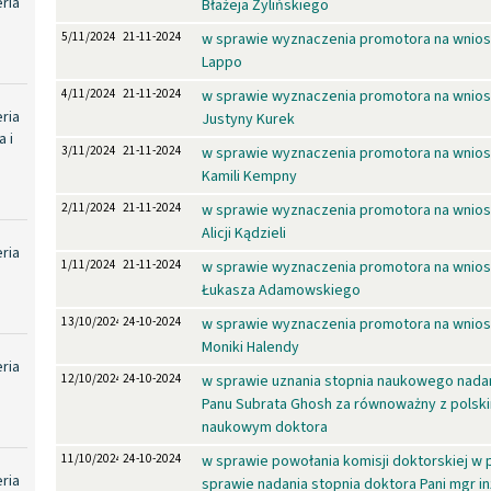
eria
Błażeja Żylińskiego
5/11/2024
21-11-2024
w sprawie wyznaczenia promotora na wniosek
Lappo
4/11/2024
21-11-2024
w sprawie wyznaczenia promotora na wniose
eria
Justyny Kurek
 i
3/11/2024
21-11-2024
w sprawie wyznaczenia promotora na wniose
Kamili Kempny
2/11/2024
21-11-2024
w sprawie wyznaczenia promotora na wniose
Alicji Kądzieli
eria
1/11/2024
21-11-2024
w sprawie wyznaczenia promotora na wniose
Łukasza Adamowskiego
13/10/2024
24-10-2024
w sprawie wyznaczenia promotora na wniosek
Moniki Halendy
eria
12/10/2024
24-10-2024
w sprawie uznania stopnia naukowego nada
Panu Subrata Ghosh za równoważny z polsk
naukowym doktora
11/10/2024
24-10-2024
w sprawie powołania komisji doktorskiej w
eria
sprawie nadania stopnia doktora Pani mgr in