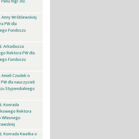
Panu mgr. inż.
ż. Anny Wróblewskiej
ra PW dla
nego Funduszu
ż. Arkadiusza
go Rektora PW dla
nego Funduszu
 Anieli Czudek o
PW dla nauczycieli
zu Stypendialnego
ż. Konrada
aukowego Rektora
ów Własnego
zawskiej
nż. Konrada Kwatka o