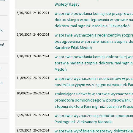
Wiolety Rzęsy
3/10/2024
24-10-2024
w sprawie powołania komisji do przeprowa
doktorskiego w postępowaniu w sprawie na
doktora Pani mgr inż. Karolinie Filak-Mędoń
ki
2/10/2024
24-10-2024
w sprawie wyznaczenia recenzentów rozpra
postępowaniu w sprawie nadania stopnia dok
zeń
Karolinie Filak-Mędoń
1/10/2024
24-10-2024
w sprawie powołania komisji doktorskiej w
sprawie nadania stopnia doktora Pani mgr inż.
a
Mędoń
11/09/2024
26-09-2024
w sprawie wyznaczenia recenzentów w pos
ra
nostryfikacyjnym wszczętym na wniosek Pa
10/09/2024
26-09-2024
zmieniająca uchwałę w sprawie wyznaczenia
promotora pomocniczego w postępowaniu w
stopnia doktora Pani mgr inż. Juliannie Kras
9/09/2024
26-09-2024
w sprawie wyznaczenia promotora pomocni
Pani mgr inż. Aleksandry Nieradki
8/09/2024
26-09-2024
w sprawie wyróżnienia rozprawy doktorskiej 