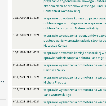
przyznanie stypendium naukowego Rektora 
akademickich ze środków Własnego Fundus
Politechniki Warszawskiej
12/11/2024
21-11-2024
w sprawie powołania komisji do przeprowa
doktorskiego w postępowaniu w sprawie na
doktora Pana mgr. inż. Mateusza Kałuży
11/11/2024
21-11-2024
w sprawie wyznaczenia recenzentów rozpra
postępowaniu w sprawie nadania stopnia dok
Mateusza Kałuży
10/11/2024
21-11-2024
w sprawie powołania komisji doktorskiej w
sprawie nadania stopnia doktora Pana mgr. 
9/11/2024
21-11-2024
w sprawie wyznaczenia promotora na wniose
Bartosza Skury
8/11/2024
21-11-2024
w sprawie wyznaczenia promotora na wniose
eria
Michała Prędoty
7/11/2024
21-11-2024
w sprawie wyznaczenia promotora na wniose
Jana Ostrowskiego
6/11/2024
21-11-2024
w sprawie wyznaczenia promotora na wniose