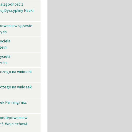
za zgodność z
j Dyscypliny Nauki
powaniu w sprawie
eyab
yciela
elni
yciela
elni
czego na wniosek
czego na wniosek
k Pani mgr inż.
 postępowaniu w
nż. Wojciechowi