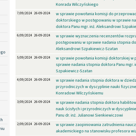
Konrada Wilczyńskiego
7/09/2024
26-09-2024
w sprawie powołania komisji do przeprowa
doktorskiego w postępowaniu w sprawie na
doktora Panu mgr. inż. Aleksandrowi Szpaki
6/09/2024
26-09-2024
w sprawie wyznaczenia recenzentów rozpra
postępowaniu w sprawie nadania stopnia dok
Aleksandrowi Szpakiewicz-Szatan
ego
5/09/2024
26-09-2024
w sprawie powołania komisji doktorskiej w
sprawie nadania stopnia doktora Panu mgr. i
Szpakiewicz-Szatan
4/09/2024
26-09-2024
w sprawie nadania stopnia doktora w dziedzi
przyrodniczych w dyscyplinie nauki fizyczne 
Konradowi Wilczyńskiemu
3/09/2024
26-09-2024
w sprawie nadania stopnia doktora habilito
nauk ścisłych i przyrodniczych w dyscyplinie
Panu dr. inż. Julianowi Sienkiewiczowi
ch
2/09/2024
26-09-2024
w sprawie zaopiniowania zatrudnienia naucz
niu
akademickiego na stanowisku profesora wi