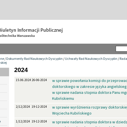
wne
/
Dokumenty Rad Naukowych Dyscyplin
/
Uchwały Rad Naukowych Dyscyplin
/
Rada
skiej
2024
15.06.2024
26-06-2024
w sprawie powołania komisji do przeprowa
doktorskiego w zakresie języka angielskie
w sprawie nadania stopnia doktora Panu mgr
Kubińskiemu
2/12/2024
19-12-2024
w sprawie wyróżnienia rozprawy doktorskiej 
Wojciecha Kubińskiego
e
1/12/2024
19-12-2024
w sprawie nadania stopnia doktora w dziedzi