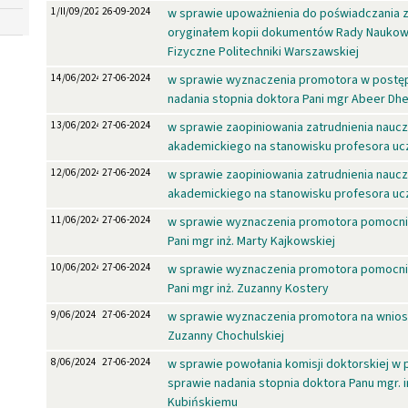
1/II/09/2024
26-09-2024
w sprawie upoważnienia do poświadczania 
oryginałem kopii dokumentów Rady Naukowe
Fizyczne Politechniki Warszawskiej
14/06/2024
27-06-2024
w sprawie wyznaczenia promotora w postę
nadania stopnia doktora Pani mgr Abeer Dh
13/06/2024
27-06-2024
w sprawie zaopiniowania zatrudnienia naucz
akademickiego na stanowisku profesora ucz
12/06/2024
27-06-2024
w sprawie zaopiniowania zatrudnienia naucz
akademickiego na stanowisku profesora ucz
11/06/2024
27-06-2024
w sprawie wyznaczenia promotora pomocni
Pani mgr inż. Marty Kajkowskiej
10/06/2024
27-06-2024
w sprawie wyznaczenia promotora pomocni
Pani mgr inż. Zuzanny Kostery
9/06/2024
27-06-2024
w sprawie wyznaczenia promotora na wniose
Zuzanny Chochulskiej
8/06/2024
27-06-2024
w sprawie powołania komisji doktorskiej w
sprawie nadania stopnia doktora Panu mgr. i
Kubińskiemu