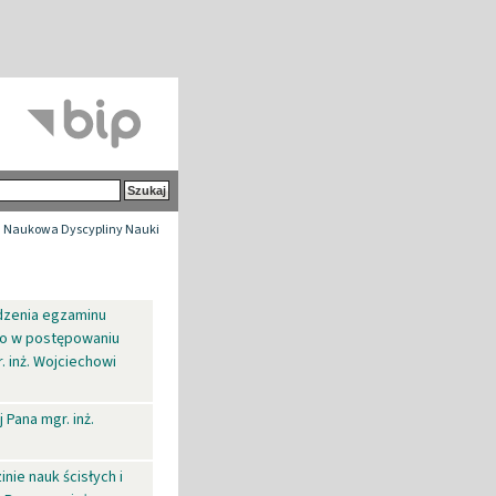
 Naukowa Dyscypliny Nauki
dzenia egzaminu
go w postępowaniu
. inż. Wojciechowi
Pana mgr. inż.
nie nauk ścisłych i