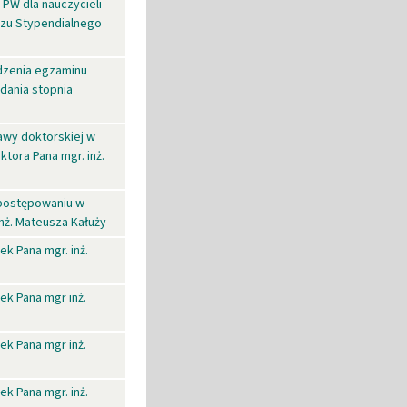
PW dla nauczycieli
zu Stypendialnego
dzenia egzaminu
dania stopnia
wy doktorskiej w
tora Pana mgr. inż.
 postępowaniu w
inż. Mateusza Kałuży
k Pana mgr. inż.
k Pana mgr inż.
k Pana mgr inż.
k Pana mgr. inż.