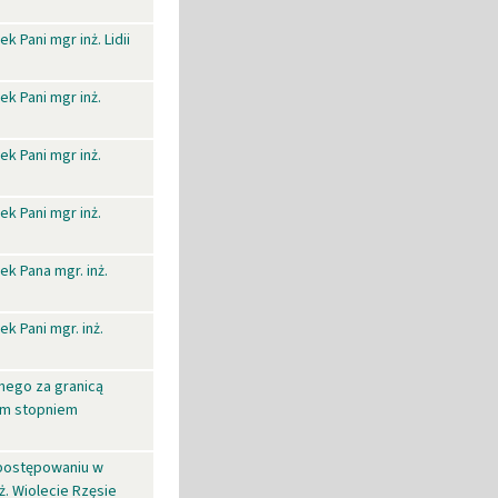
 Pani mgr inż. Lidii
k Pani mgr inż.
k Pani mgr inż.
k Pani mgr inż.
k Pana mgr. inż.
 Pani mgr. inż.
nego za granicą
im stopniem
 postępowaniu w
ż. Wiolecie Rzęsie