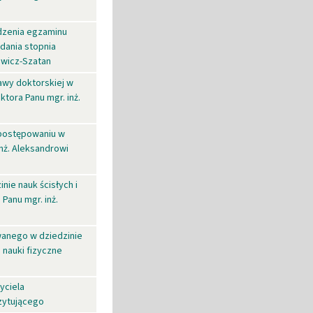
dzenia egzaminu
dania stopnia
ewicz-Szatan
wy doktorskiej w
tora Panu mgr. inż.
 postępowaniu w
nż. Aleksandrowi
nie nauk ścisłych i
Panu mgr. inż.
wanego w dziedzinie
 nauki fizyczne
yciela
zytującego