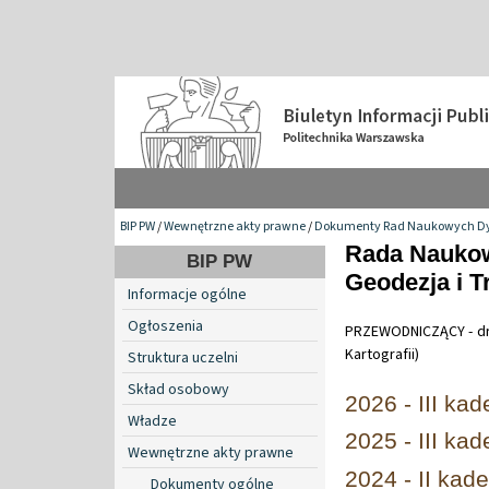
BIP PW
/
Wewnętrzne akty prawne
/
Dokumenty Rad Naukowych Dy
Rada Naukow
BIP PW
Geodezja i T
Informacje ogólne
Ogłoszenia
PRZEWODNICZĄCY - dr h
Kartografii)
Struktura uczelni
Skład osobowy
2026 - III kad
Władze
2025 - III kad
Wewnętrzne akty prawne
2024 - II kad
Dokumenty ogólne