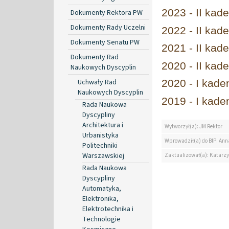
2023 - II kad
Dokumenty Rektora PW
Dokumenty Rady Uczelni
2022 - II kad
Dokumenty Senatu PW
2021 - II kad
Dokumenty Rad
2020 - II kad
Naukowych Dyscyplin
Uchwały Rad
2020 - I kade
Naukowych Dyscyplin
2019 - I kade
Rada Naukowa
Dyscypliny
Architektura i
Wytworzył(a): JM Rektor
Urbanistyka
Wprowadził(a) do BIP: Ann
Politechniki
Warszawskiej
Zaktualizował(a): Katarz
Rada Naukowa
Dyscypliny
Automatyka,
Elektronika,
Elektrotechnika i
Technologie