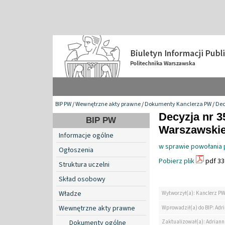
BIP PW
/
Wewnętrzne akty prawne
/
Dokumenty Kanclerza PW
/
Dec
Decyzja nr 3
BIP PW
Warszawskiej
Informacje ogólne
w sprawie powołania p
Ogłoszenia
Pobierz plik
pdf 33
Struktura uczelni
Skład osobowy
Władze
Wytworzył(a): Kanclerz P
Wewnętrzne akty prawne
Wprowadził(a) do BIP: Ad
Zaktualizował(a): Adrian
Dokumenty ogólne