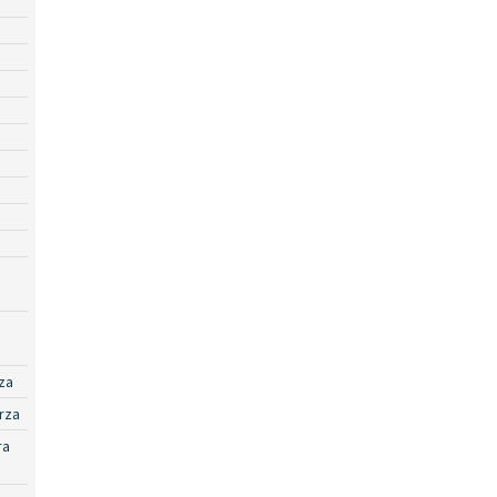
za
rza
ra