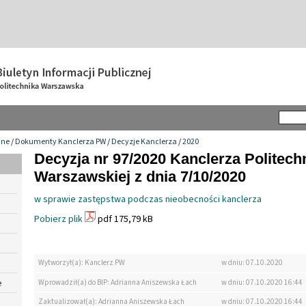
wne
/
Dokumenty Kanclerza PW
/
Decyzje Kanclerza
/
2020
Decyzja nr 97/2020 Kanclerza Politechn
Warszawskiej z dnia 7/10/2020
w sprawie zastępstwa podczas nieobecności kanclerza
Pobierz plik
pdf 175,79 kB
Wytworzył(a): Kanclerz PW
w dniu: 07.10.2020
e
Wprowadził(a) do BIP: Adrianna Aniszewska Łach
w dniu: 07.10.2020 16:44
Zaktualizował(a): Adrianna Aniszewska Łach
w dniu: 07.10.2020 16:44