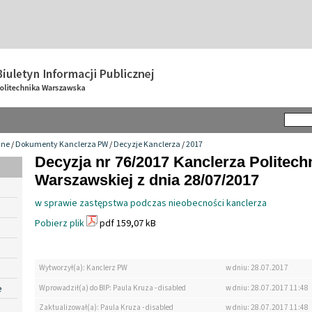
wne
/
Dokumenty Kanclerza PW
/
Decyzje Kanclerza
/
2017
Decyzja nr 76/2017 Kanclerza Politechn
Warszawskiej z dnia 28/07/2017
w sprawie zastępstwa podczas nieobecności kanclerza
Pobierz plik
pdf 159,07 kB
Wytworzył(a): Kanclerz PW
w dniu: 28.07.2017
e
Wprowadził(a) do BIP: Paula Kruza - disabled
w dniu: 28.07.2017 11:48
Zaktualizował(a): Paula Kruza - disabled
w dniu: 28.07.2017 11:48