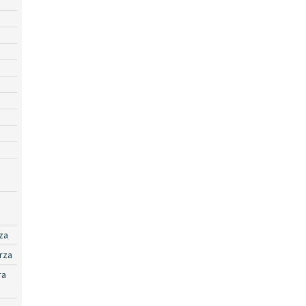
za
rza
ra