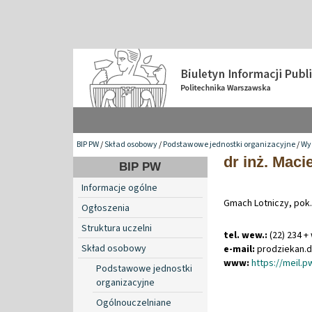
BIP PW
/
Skład osobowy
/
Podstawowe jednostki organizacyjne
/
Wy
dr inż. Maci
BIP PW
Informacje ogólne
Gmach Lotniczy, pok.
Ogłoszenia
Struktura uczelni
tel. wew.:
(22) 234 +
Skład osobowy
e-mail:
prodziekan
.
d
www:
https://meil.
Podstawowe jednostki
organizacyjne
Ogólnouczelniane