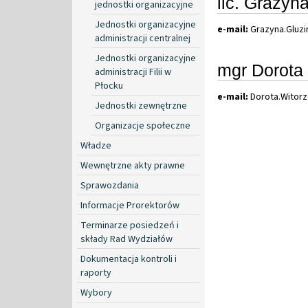
lic. Grażyn
jednostki organizacyjne
Jednostki organizacyjne
e-mail:
Grazyna
.
Gluz
administracji centralnej
Jednostki organizacyjne
mgr Dorota
administracji Filii w
Płocku
e-mail:
Dorota
.
Witor
Jednostki zewnętrzne
Organizacje społeczne
Władze
Wewnętrzne akty prawne
Sprawozdania
Informacje Prorektorów
Terminarze posiedzeń i
składy Rad Wydziałów
Dokumentacja kontroli i
raporty
Wybory