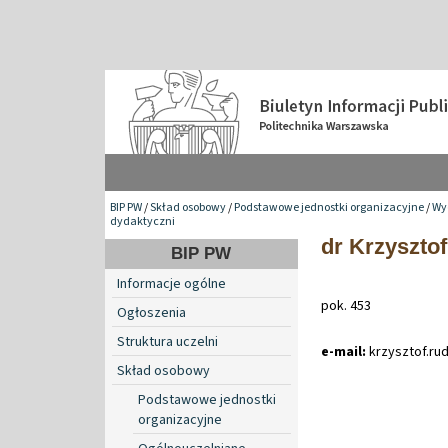
BIP PW
/
Skład osobowy
/
Podstawowe jednostki organizacyjne
/
Wy
dydaktyczni
dr Krzyszto
BIP PW
Informacje ogólne
pok. 453
Ogłoszenia
Struktura uczelni
e-mail:
krzysztof
.
ru
Skład osobowy
Podstawowe jednostki
organizacyjne