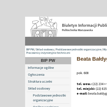
BIP PW
/
Skład osobowy
/
Podstawowe jednostki organizacyjne
/
Wyd
Pracownicy inżynieryjno-techniczni
Beata Bałdy
BIP PW
Informacje ogólne
pok. 608
Ogłoszenia
Struktura uczelni
tel. wew.:
(22) 234 +
Skład osobowy
tel. miejski:
(22) 825
e-mail:
beata
.
baldy
Podstawowe jednostki
organizacyjne