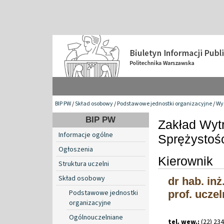
BIP PW
/
Skład osobowy
/
Podstawowe jednostki organizacyjne
/
Wyd
BIP PW
Zakład Wytr
Informacje ogólne
Sprężystośc
Ogłoszenia
Kierownik
Struktura uczelni
Skład osobowy
dr hab. in
Podstawowe jednostki
prof. uczel
organizacyjne
Ogólnouczelniane
tel. wew.:
(22) 23